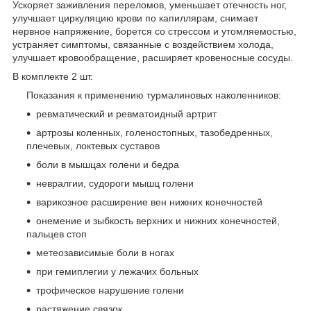
Ускоряет заживления переломов, уменьшает отечность ног,
улучшает циркуляцию крови по капиллярам, снимает
нервное напряжение, борется со стрессом и утомляемостью,
устраняет симптомы, связанные с воздействием холода,
улучшает кровообращение, расширяет кровеносные сосуды.
В комплекте 2 шт.
Показания к применению турмалиновых наколенников:
ревматический и ревматоидный артрит
артрозы коленных, голеностопных, тазобедренных,
плечевых, локтевых суставов
боли в мышцах голени и бедра
невралгии, судороги мышц голени
варикозное расширение вен нижних конечностей
онемение и зыбкость верхних и нижних конечностей,
пальцев стоп
метеозависимые боли в ногах
при гемиплегии у лежачих больных
трофическое нарушение голени
растяжение связок