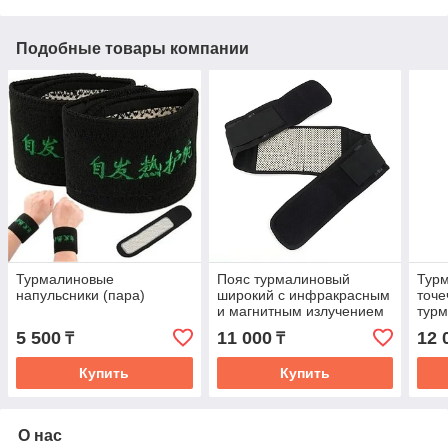
Подобные товары компании
Турмалиновые
Пояс турмалиновый
Турм
напульсники (пара)
широкий с инфракрасным
точ
и магнитным излучением
турм
5 500
11 000
12 
₸
₸
Купить
Купить
О нас