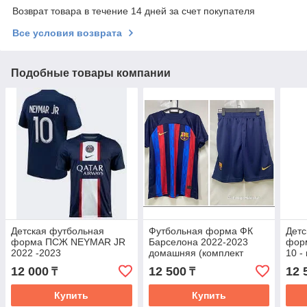
Возврат товара в течение 14 дней за счет покупателя
Все условия возврата
Подобные товары компании
Детская футбольная
Футбольная форма ФК
Детс
форма ПСЖ NEYMAR JR
Барселона 2022-2023
фор
2022 -2023
домашняя (комплект
10 -
футболка+шорты)
(фут
12 000
12 500
12 
₸
₸
Купить
Купить