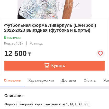
Футбольная форма Ливерпуль (Liverpool)
2022-2023 выездная (футбока и шорты)
В наличии
Код: sp4817
Розница
12 500
₸
Купить
Описание
Характеристики
Доставка
Оплата
Усл
Описание
Форма (Liverpool) взрослые размеры S, M, L ,XL ,2XL