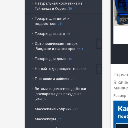
Натуральная косметика из
Тайланда и Кореи
10
Товары для детей и
подростков
14
Товары для авто
3
Ортопедические товары
,Бандажи и фиксаторы
271
Товары для дома
14
Новый год и рождество
456
Перчат
Плавание и дайвинг
39
В каче
манжет
Витамины ,пищевые добавки
,препараты для похудения
Размер 1
,чаи
25
Массажные коврики
10
Массажеры
7