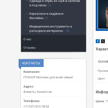
Одежда и обувь из США в наличии
и под заказ
3
Каркасные и надувные
бассейны
2
Медицинские инструменты и
расходные материалы
35
О нас
Отзывы
Харак
ОСНО
КОНТАКТЫ
Произ
FITSHOP-Магазин для всей семьи!
Цвет
Инфор
Алматы, Казахстан
Цена:
19
+7 (707) 814-78-63