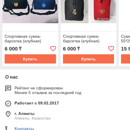
Спортивная сумка-
Спортивная сумка-
Сумк
барсетка (клубная)
барсетка (клубная)
55*2
6 000
6 000
15 
₸
₸
Купить
Купить
О нас
Рейтинг не сформирован
Менее 5 отзывов за последний год
Работает с 09.02.2017
г. Алматы
Алматы, Казахстан
Контакты