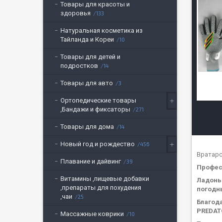
Товары для красоты и
здоровья
133
Натуральная косметика из
Тайланда и Кореи
10
Товары для детей и
подростков
14
Товары для авто
3
Ортопедические товары
,Бандажи и фиксаторы
271
Товары для дома
14
Новый год и рождество
456
Вратарс
Плавание и дайвинг
39
Профес
Витамины ,пищевые добавки
Ладонь 
,препараты для похудения
погодн
,чаи
25
Благод
PREDAT
Массажные коврики
10