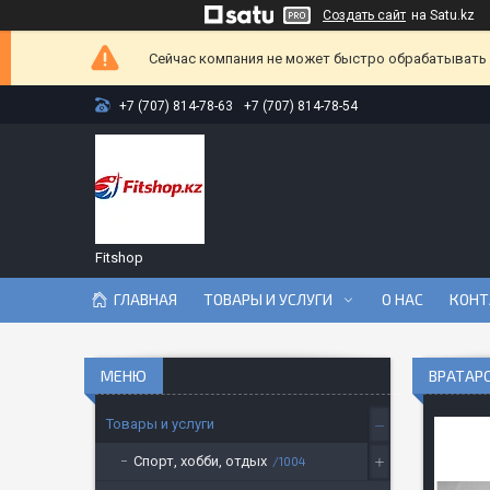
Создать сайт
на Satu.kz
Сейчас компания не может быстро обрабатывать з
+7 (707) 814-78-63
+7 (707) 814-78-54
Fitshop
ГЛАВНАЯ
ТОВАРЫ И УСЛУГИ
О НАС
КОНТ
ВРАТАРС
Товары и услуги
Спорт, хобби, отдых
1004