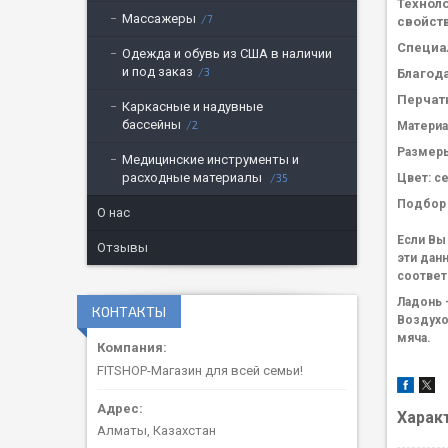
Техноло
Массажеры
7
свойств
Специа
Одежда и обувь из США в наличии
и под заказ
3
Благод
Перчатк
Каркасные и надувные
бассейны
2
Материа
Размеры
Медицинские инструменты и
расходные материалы
Цвет: с
35
Подбор
О нас
Если Вы
Отзывы
эти дан
соответ
Ладонь 
КОНТАКТЫ
Воздухо
мяча.
FITSHOP-Магазин для всей семьи!
Харак
Алматы, Казахстан