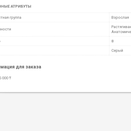
ВНЫЕ АТРИБУТЫ
тная группа
Взрослая
Растягива
нности
Анатомиче
р
8
Серый
мация для заказа
 000 ₸