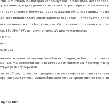
гия DEMONSKIN 2.0 которая используется на бэкхэнде, делает пос
у элементов, и дает дополнительный контроль при выносе мяча ку
льное тиснение в форме канавок на ладони облегчает движение па
аря эластичной облегающей манжете перчаток - не требуется допо
и выполнены в крое Negative, что обеспечивает отличный контроль
лы: 83% ЭВА / 15% пенополиэтилен / 2% другие материалы.
 8-9-10
ерый
 размера
 не знаете, какой размер перчатки Вам необходим, то Вам достаточно и
ные нам. Мы самостоятельно подберём Вам оптимальный размер. Как пра
ствует размеру перчатки.
- латекс 3 мм, подкладка - спандекс, тыльная сторо
на выполнена из пено
проницаемые вставки. Защита большого пальца. Эргономичное тиснени
теристики