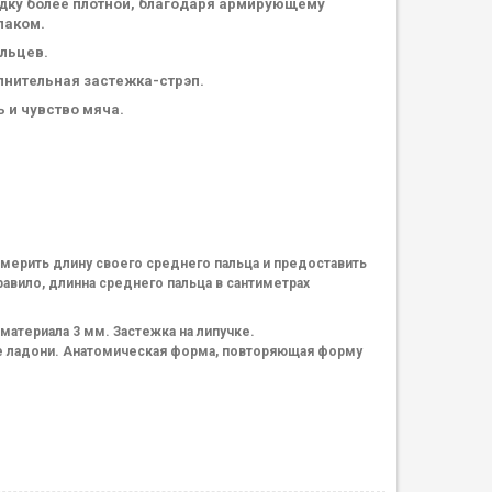
адку более плотной, благодаря армирующему
лаком.
льцев.
лнительная застежка-стрэп.
 и чувство мяча.
змерить длину своего среднего пальца и предоставить
вило, длинна среднего пальца в сантиметрах
материала 3 мм. Застежка на липучке.
е ладони. Анатомическая форма, повторяющая форму