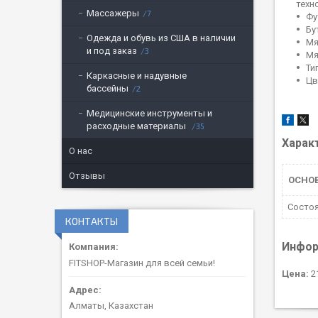
техн
Массажеры
7
Фу
Бу
Одежда и обувь из США в наличии
Мя
и под заказ
3
Мя
Ти
Каркасные и надувные
Цв
бассейны
2
Медицинские инструменты и
расходные материалы
35
Харак
О нас
Отзывы
ОСНО
Состо
КОНТАКТЫ
Инфор
FITSHOP-Магазин для всей семьи!
Цена:
21
Алматы, Казахстан