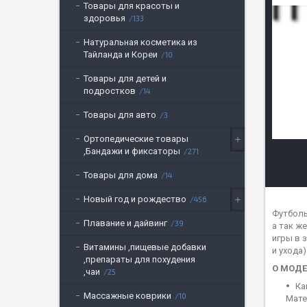
Товары для красоты и
здоровья
133
Натуральная косметика из
Тайланда и Кореи
10
Товары для детей и
подростков
14
Товары для авто
3
Ортопедические товары
,Бандажи и фиксаторы
271
Товары для дома
14
Новый год и рождество
456
Футболь
Плавание и дайвинг
39
а так ж
игры в 
Витамины ,пищевые добавки
и ухода
,препараты для похудения
О МОД
,чаи
25
Ка
Массажные коврики
10
Мате