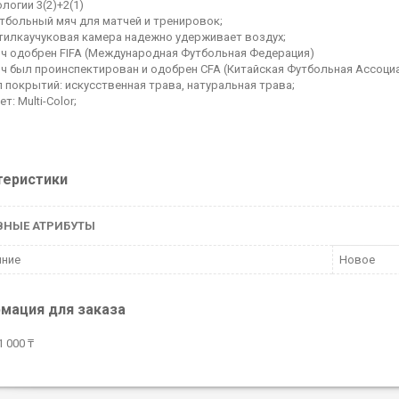
ологии 3(2)+2(1)
тбольный мяч для матчей и тренировок;
тилкаучуковая камера надежно удерживает воздух;
ч одобрен FIFA (Международная Футбольная Федерация)
ч был проинспектирован и одобрен CFA (Китайская Футбольная Ассоци
п покрытий: искусственная трава, натуральная трава;
ет: Multi-Color;
теристики
ВНЫЕ АТРИБУТЫ
яние
Новое
мация для заказа
 000 ₸