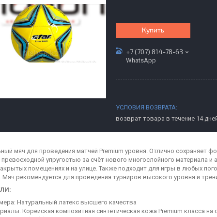
Купить
+7 (707) 814-78-63
WhatsApp
возврат товара в течение 14 дне
ный мяч для проведения матчей Premium уровня. Отлично сохраняет ф
е превосходной упругостью за счёт нового многослойного материала и
закрытых помещениях и на улице. Также подходит для игры в любых пог
). Мяч рекомендуется для проведения турниров высокого уровня и тре
ЕЛИ:
мера: Натуральный латекс высшего качества
риалы: Корейская композитная синтетическая кожа Premium класса на 