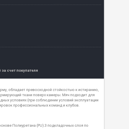
й
за счет покупателя
орму, обладает превосходной стойкостью к истиранию,
 армирующий ткани поверх камеры. Мяч подходит для
одных условиях (при соблюдении условий эксплуатации
нировок профессиональных команд и клубов.
основе Полиуретана (PU).3 подкладочных слоя по