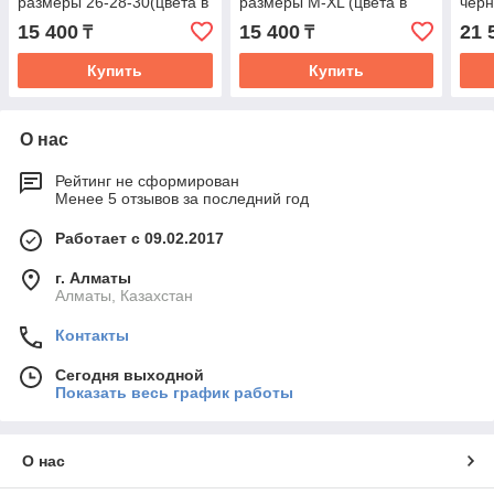
размеры 26-28-30(цвета в
размеры M-XL (цвета в
чер
ассортименте)
ассортименте)
15 400
15 400
21 
₸
₸
Купить
Купить
О нас
Рейтинг не сформирован
Менее 5 отзывов за последний год
Работает с 09.02.2017
г. Алматы
Алматы, Казахстан
Контакты
Сегодня выходной
Показать весь график работы
О нас