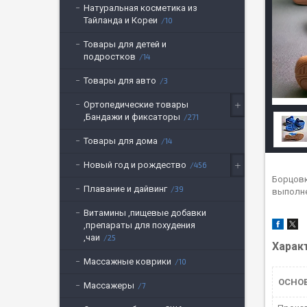
Натуральная косметика из
Тайланда и Кореи
10
Товары для детей и
подростков
14
Товары для авто
3
Ортопедические товары
,Бандажи и фиксаторы
271
Товары для дома
14
Новый год и рождество
456
Борцовк
Плавание и дайвинг
39
выполне
Витамины ,пищевые добавки
,препараты для похудения
,чаи
25
Харак
Массажные коврики
10
ОСНО
Массажеры
7