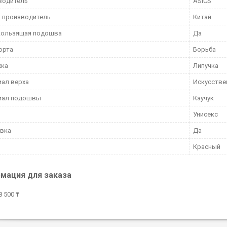
водитель
ASICS
 производитель
Китай
кользящая подошва
Да
орта
Борьба
жка
Липучка
ал верха
Искусстве
иал подошвы
Каучук
Унисекс
вка
Да
Красный
мация для заказа
 500 ₸