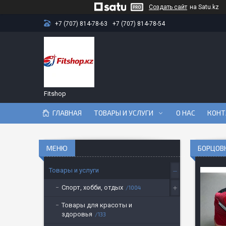
Создать сайт
на Satu.kz
+7 (707) 814-78-63
+7 (707) 814-78-54
Fitshop
ГЛАВНАЯ
ТОВАРЫ И УСЛУГИ
О НАС
КОНТ
БОРЦОВК
Товары и услуги
Спорт, хобби, отдых
1004
Товары для красоты и
здоровья
133