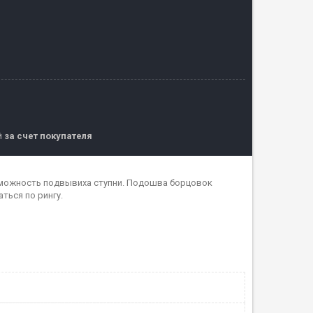
й
за счет покупателя
можность подвывиха ступни. Подошва борцовок
ться по рингу.