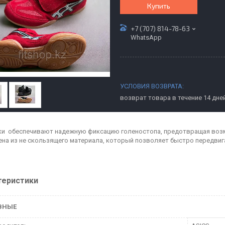
Купить
+7 (707) 814-78-63
WhatsApp
возврат товара в течение 14 дне
и обеспечивают надежную фиксацию голеностопа, предотвращая воз
на из не скользящего материала, который позволяет быстро передвига
теристики
ВНЫЕ