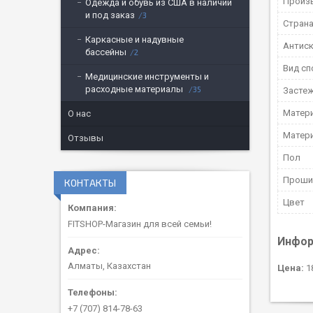
Произ
Одежда и обувь из США в наличии
и под заказ
3
Страна
Каркасные и надувные
Антис
бассейны
2
Вид сп
Медицинские инструменты и
расходные материалы
35
Засте
Матери
О нас
Матер
Отзывы
Пол
Проши
КОНТАКТЫ
Цвет
FITSHOP-Магазин для всей семьи!
Инфор
Алматы, Казахстан
Цена:
18
+7 (707) 814-78-63