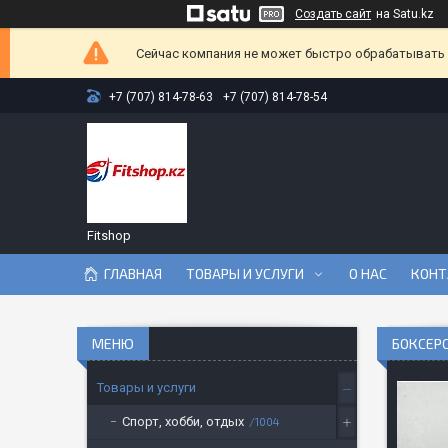
Создать сайт
на Satu.kz
Сейчас компания не может быстро обрабатывать з
+7 (707) 814-78-63
+7 (707) 814-78-54
Fitshop
ГЛАВНАЯ
ТОВАРЫ И УСЛУГИ
О НАС
КОНТ
БОКСЕРС
Товары и услуги
Спорт, хобби, отдых
1004