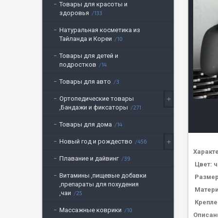
Товары для красоты и
здоровья
133
Натуральная косметика из
Тайланда и Кореи
10
Товары для детей и
подростков
14
Товары для авто
3
Ортопедические товары
,Бандажи и фиксаторы
271
Товары для дома
14
Новый год и рождество
456
Характ
Плавание и дайвинг
39
Цвет: 
Витамины ,пищевые добавки
Размер:
,препараты для похудения
Матери
,чаи
25
Крепле
Массажные коврики
10
Описани