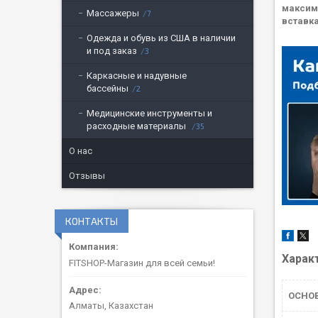
максим
Массажеры
7
вставк
Одежда и обувь из США в наличии
и под заказ
3
Каркасные и надувные
бассейны
2
Медицинские инструменты и
расходные материалы
35
О нас
Отзывы
КОНТАКТЫ
Харак
FITSHOP-Магазин для всей семьи!
ОСНО
Алматы, Казахстан