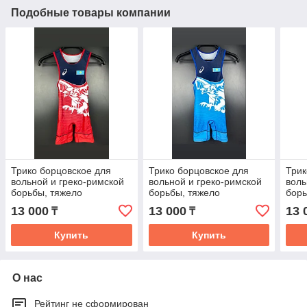
Подобные товары компании
Трико борцовское для
Трико борцовское для
Трик
вольной и греко-римской
вольной и греко-римской
воль
борьбы, тяжело
борьбы, тяжело
борь
атлетическое Казахстан
атлетическое, Казахстан,
атле
13 000
13 000
13 
₸
₸
4xs-xl
4xs-xl
xs-xx
Купить
Купить
О нас
Рейтинг не сформирован