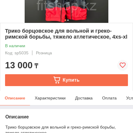
Трико борцовское для вольной и греко-
римской борьбы, тяжело атлетическое, 4xs-xl
В наличии
Код: sp5035
Розница
13 000
₸
Купить
Описание
Характеристики
Доставка
Оплата
Усл
Описание
Трико борцовское для вольной и греко-римской борьбы,
тяжело атлетическое.