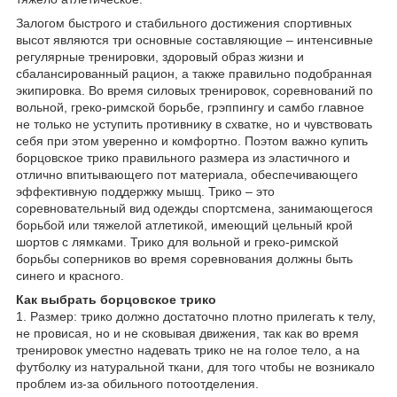
Залогом быстрого и стабильного достижения спортивных
высот являются три основные составляющие – интенсивные
регулярные тренировки, здоровый образ жизни и
сбалансированный рацион, а также правильно подобранная
экипировка. Во время силовых тренировок, соревнований по
вольной, греко-римской борьбе, грэппингу и самбо главное
не только не уступить противнику в схватке, но и чувствовать
себя при этом уверенно и комфортно. Поэтом важно купить
борцовское трико правильного размера из эластичного и
отлично впитывающего пот материала, обеспечивающего
эффективную поддержку мышц. Трико – это
соревновательный вид одежды спортсмена, занимающегося
борьбой или тяжелой атлетикой, имеющий цельный крой
шортов с лямками. Трико для вольной и греко-римской
борьбы соперников во время соревнования должны быть
синего и красного.
Как выбрать борцовское трико
1. Размер: трико должно достаточно плотно прилегать к телу,
не провисая, но и не сковывая движения, так как во время
тренировок уместно надевать трико не на голое тело, а на
футболку из натуральной ткани, для того чтобы не возникало
проблем из-за обильного потоотделения.