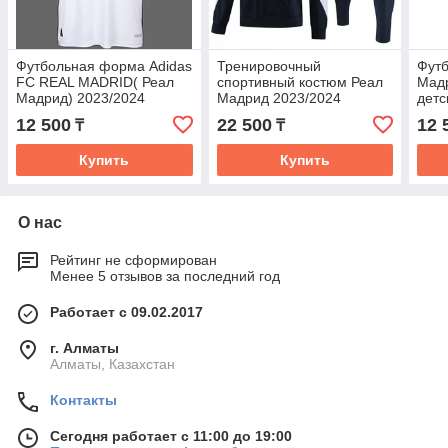
Футбольная форма Adidas
Тренировочный
Фут
FC REAL MADRID( Реал
спортивный костюм Реал
Мад
Мадрид) 2023/2024
Мадрид 2023/2024
детс
Детский
12 500
22 500
12 
₸
₸
Купить
Купить
О нас
Рейтинг не сформирован
Менее 5 отзывов за последний год
Работает с 09.02.2017
г. Алматы
Алматы, Казахстан
Контакты
Сегодня работает с 11:00 до 19:00