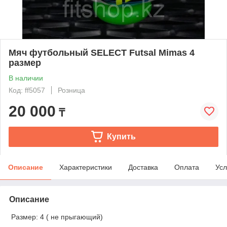
Мяч футбольный SELECT Futsal Mimas 4
размер
В наличии
Код: ff5057
Розница
20 000
₸
Купить
Описание
Характеристики
Доставка
Оплата
Усл
Описание
Размер: 4 ( не прыгающий)