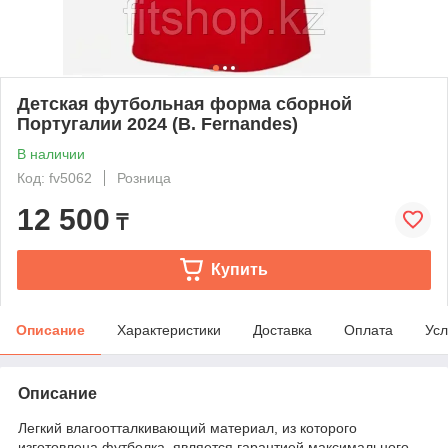
Детская футбольная форма сборной
Португалии 2024 (B. Fernandes)
В наличии
Код: fv5062
Розница
12 500
₸
Купить
Описание
Характеристики
Доставка
Оплата
Усл
Описание
Легкий влагоотталкивающий материал, из которого
изготовлена футболка, является гарантией максимального