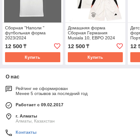
Сборная "Наполи "
Домашняя форма
Детс
футбольная форма
Сборная Германия
фор
2023/2024
Musiala 10, ЕВРО 2024
Порт
(Детская )
2024
12 500
12 500
12 
₸
₸
Купить
Купить
О нас
Рейтинг не сформирован
Менее 5 отзывов за последний год
Работает с 09.02.2017
г. Алматы
Алматы, Казахстан
Контакты