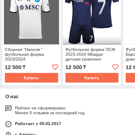
Сборная "Наполи "
Футбольная форма ПСЖ
Фут
футбольная форма
2023-2024 Mbappe
Барс
2023/2024
детская (комплект
дом
футболка+шорты)
(ком
12 500
12 500
12 
₸
₸
фут
Купить
Купить
О нас
Рейтинг не сформирован
Менее 5 отзывов за последний год
Работает с 09.02.2017
г. Алматы