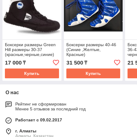
Боксерки размеры Green
Боксерки размеры 40-46
Бок
Hill размеры 30-37
(Синие ,Желтые,
36-4
(красные,черные,синие)
Красные)
чер
17 000
31 500
21 
₸
₸
Купить
Купить
О нас
Рейтинг не сформирован
Менее 5 отзывов за последний год
Работает с 09.02.2017
г. Алматы
Алматы, Казахстан