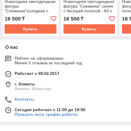
Новогодняя светодиодная
Новогодняя светодиодная
Ново
фигура
фигура "Снежинка" синяя
фигу
"Снежинка"холодная с
с бегущей полосой - 60 х
холо
бегущей полосой - 60 х 60
60 см флекс -неон
поло
16 500
16 500
16 
₸
₸
см флекс -неон
двухсторонняя
флек
двухсторонняя
Купить
Купить
О нас
Рейтинг не сформирован
Менее 5 отзывов за последний год
Работает с 09.02.2017
г. Алматы
Алматы, Казахстан
Контакты
Сегодня работает с 11:00 до 19:00
Показать весь график работы