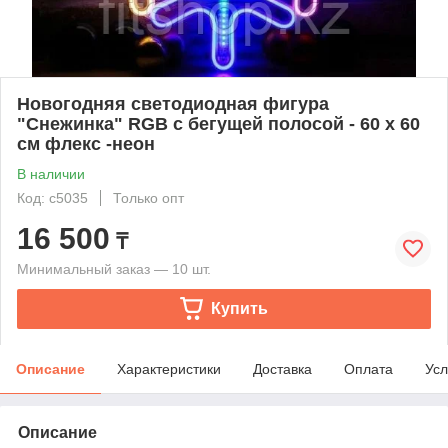
Новогодняя светодиодная фигура
"Снежинка" RGB с бегущей полосой - 60 х 60
см флекс -неон
В наличии
Код: с5035
Только опт
16 500
₸
Минимальный заказ — 10 шт.
Купить
Описание
Характеристики
Доставка
Оплата
Усл
Описание