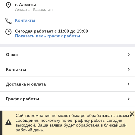
г. Алматы
Алматы, Казахстан
Контакты
Сегодня работает с 11:00 до 19:00
Показать весь график работы
О нас
Контакты
Доставка и оплата
График работы
Полная версия сайта
Сейчас компания не может быстро обрабатывать заказы и
сообщения, поскольку по ее графику работы сегодня
выходной. Ваша заявка будет обработана в ближайший
Сайт создан на маркетплейсе
Satu.kz
рабочий день.