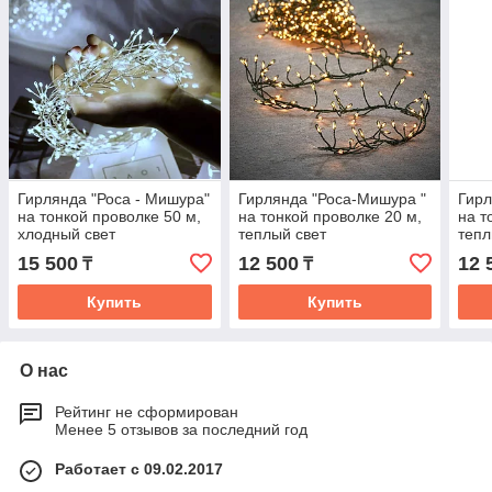
Гирлянда "Роса - Мишура"
Гирлянда "Роса-Мишура "
Гирл
на тонкой проволке 50 м,
на тонкой проволке 20 м,
на т
хлодный свет
теплый свет
тепл
15 500
12 500
12 
₸
₸
Купить
Купить
О нас
Рейтинг не сформирован
Менее 5 отзывов за последний год
Работает с 09.02.2017