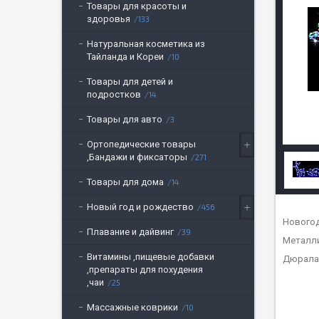
Товары для красоты и
здоровья
133
Натуральная косметика из
Тайланда и Кореи
10
Товары для детей и
подростков
14
Товары для авто
3
Ортопедические товары
,Бандажи и фиксаторы
271
Товары для дома
14
Новый год и рождество
456
Новогод
Плавание и дайвинг
39
Металли
Витамины ,пищевые добавки
Дюрала
,препараты для похудения
,чаи
25
Массажные коврики
10