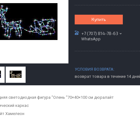
Купить
+7 (707) 814-78-63
WhatsApp
возврат товара в течение 14 дне
няя светодиодная фигура "Олень "70×40×100 см дюралайт
ческий каркас
йт Хамелеон