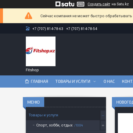
Создать сайт
на Satu.kz
Сейчас компания не может быстро обрабатывать з
+7 (707) 814-78-63
+7 (707) 814-78-54
Fitshop
ГЛАВНАЯ
ТОВАРЫ И УСЛУГИ
О НАС
КОНТ
НОВОГОД
Товары и услуги
Спорт, хобби, отдых
1004