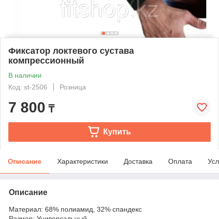
Фиксатор локтевого сустава
компрессионный
В наличии
Код: st-2506
Розница
7 800
₸
Купить
Описание
Характеристики
Доставка
Оплата
Усл
Описание
Материал: 68% полиамид, 32% спандекс
Размер: Универсальный