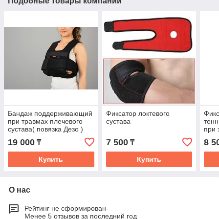
Подобные товары компании
Бандаж поддерживающий
Фиксатор локтевого
Фикс
при травмах плечевого
сустава
тенн
сустава( повязка Дезо )
при 
19 000
7 500
8 5
₸
₸
Купить
Купить
О нас
Рейтинг не сформирован
Менее 5 отзывов за последний год