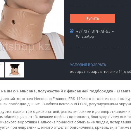
Купить
+7 (707) 814-78-63
WhatsApp
возврат товара в течение 14 дне
 на шею Нельсона, полужесткий с фиксацией подбородка - Ersame
ический воротник Нельсона Ersamed ERS-110 изготовлен из пенополиу
 шеи свободно дышит. Снабжен лентою VELCRO, регулирующими окруж
дуется пациентам с дископатией, ревматическими и дегенеративными 
ммобилизации и стабилизации шейных позвонков, благодаря чему они 
ического воротника Нельсона приносит облегчение людям, потерявши
уется при невралгии шейного отдела позвоночника, кривошеи, а также п