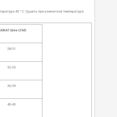
пературе 40 ° C. Сушить при комнатной температуре
БХВАТ Шеи (СМ)
28-31
32-35
36-39
40-43