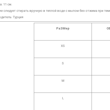
: 11 см.
ие следует стирать вручную в теплой воде с мылом без отжима при тем
дитель: Турция
РаЗМер
О
XS
S
M
L