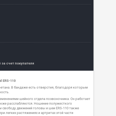
й
за счет покупателя
d ERS-110
ретана. В бандаже есть отверстия, благодоря которым
ность.
изменениями шейного отдела позвоночника. Он работает
также расслабляются. Ношение полужесткого
м свободу движений головы и шеи ERS-110 также
ри легких растяжениях и артритах этой части