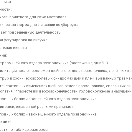
чника.
ности:
гкого, приятного для кожи материала
мическая форма для фиксации подбородка
чает повседневную деятельность
ая регулировка на липучке
альная высота
ния:
 травм шейного отдела позвоночника (растяжения, ушибы)
билитации после переломов шейного отдела позвоночника, леченных ко
стрых и хронических болевых синдромах шеи и плеч, вызванных травма
егенеративных изменениях шейного отдела позвоночника, связанных с
опатия, ∷ парестезии верхних конечностей, головокружение и нарушени
оловных болях и звоне шейного отдела позвоночника
ривошеи, вызванной разными причинами
оловных болях и звоне шейного отдела позвоночника
ание:
рать по таблице размеров