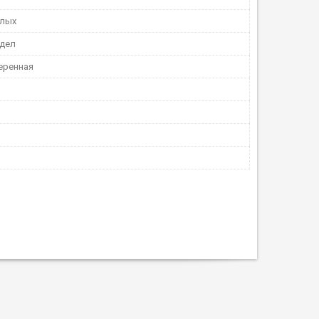
слых
дел
еренная