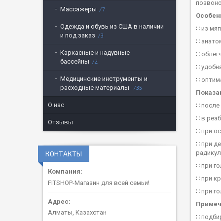
позвоно
Массажеры
7
Особен
Одежда и обувь из США в наличии
∷ из мя
и под заказ
3
∷ анато
Каркасные и надувные
∷ облег
бассейны
2
∷ удобн
Медицинские инструменты и
∷ оптим
расходные материалы
35
Показа
О нас
∷ после
∷ в реа
Отзывы
∷ при о
∷ при д
радикул
КОНТАКТЫ
∷ при г
∷ при к
FITSHOP-Магазин для всей семьи!
∷ при г
Примеч
Алматы, Казахстан
∷ подби