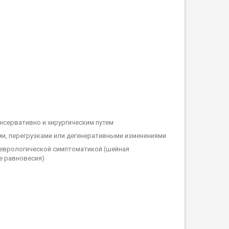
нсервативно и хирургическим путем
ми, перегрузками или дегенеративными изменениями
 неврологической симптоматикой (шейная
е равновесия)