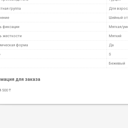
тная группа
Для взро
нение
Шейный от
ь фиксации
Мягкая/ум
ь жесткости
Мягкий
мическая форма
Да
р
S
Бежевый
мация для заказа
 500 ₸