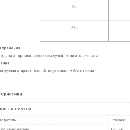
XL
XXL
я хранения
 вдали от прямых солнечных лучей, пыли и влажности.
ание
я ручная стирка в теплой воде с мылом без отжима.
теристики
ВНЫЕ АТРИБУТЫ
водитель
Ersamed
 производитель
Турция