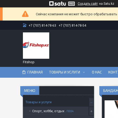
Создать сайт
на Satu.kz
Сейчас компания не может быстро обрабатывать з
+7 (707) 814-78-63
+7 (707) 814-78-54
Fitshop
ГЛАВНАЯ
ТОВАРЫ И УСЛУГИ
О НАС
КОНТ
БАНДАЖ
Товары и услуги
Спорт, хобби, отдых
1004