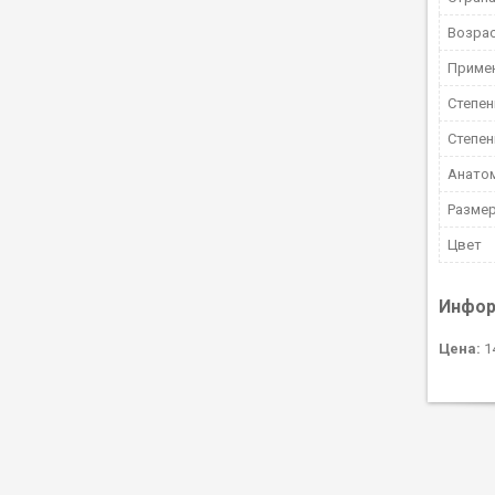
Возрас
Приме
Степен
Степен
Анато
Разме
Цвет
Инфор
Цена:
14