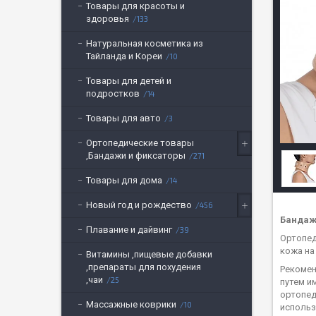
Товары для красоты и
здоровья
133
Натуральная косметика из
Тайланда и Кореи
10
Товары для детей и
подростков
14
Товары для авто
3
Ортопедические товары
,Бандажи и фиксаторы
271
Товары для дома
14
Новый год и рождество
456
Бандаж
Плавание и дайвинг
39
Ортопед
кожа на
Витамины ,пищевые добавки
,препараты для похудения
Рекомен
,чаи
25
путем и
ортопед
Массажные коврики
10
использ