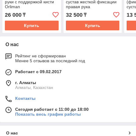
руки с поддержкой кисти
сустав жесткой фиксации
(фик
Orliman
правая рука
суст
26 000
32 500
13 
₸
₸
Купить
Купить
О нас
Рейтинг не сформирован
Менее 5 отзывов за последний год
Работает с 09.02.2017
г. Алматы
Алматы, Казахстан
Контакты
Сегодня работает с 11:00 до 18:00
Показать весь график работы
О нас