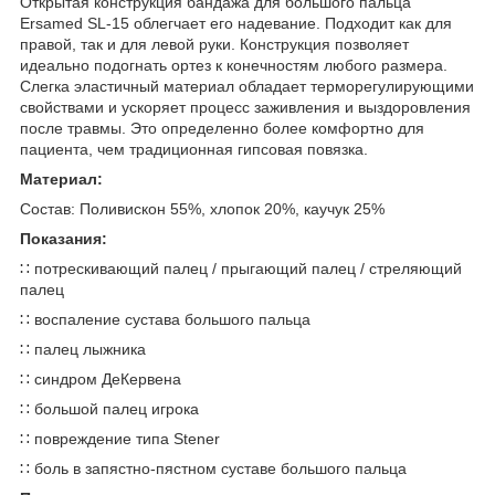
Открытая конструкция бандажа для большого пальца
Ersamed SL-15 облегчает его надевание. Подходит как для
правой, так и для левой руки. Конструкция позволяет
идеально подогнать ортез к конечностям любого размера.
Слегка эластичный материал обладает терморегулирующими
свойствами и ускоряет процесс заживления и выздоровления
после травмы. Это определенно более комфортно для
пациента, чем традиционная гипсовая повязка.
Материал:
Состав: Поливискон 55%, хлопок 20%, каучук 25%
Показания:
∷ потрескивающий палец / прыгающий палец / стреляющий
палец
∷ воспаление сустава большого пальца
∷ палец лыжника
∷ синдром ДеКервена
∷ большой палец игрока
∷ повреждение типа Stener
∷ боль в запястно-пястном суставе большого пальца