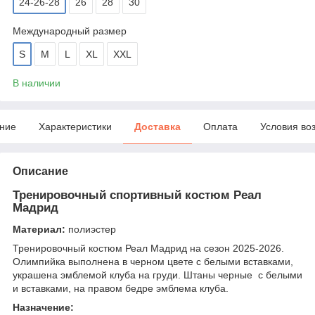
24-26-28
26
28
30
Международный размер
S
M
L
XL
XXL
В наличии
ние
Характеристики
Доставка
Оплата
Условия во
Описание
Тренировочный спортивный костюм Реал
Мадрид
Материал:
полиэстер
Тренировочный костюм Реал Мадрид на сезон 2025-2026.
Олимпийка выполнена в черном цвете с белыми вставками,
украшена эмблемой клуба на груди. Штаны черные с белыми
и вставками, на правом бедре эмблема клуба.
Назначение: