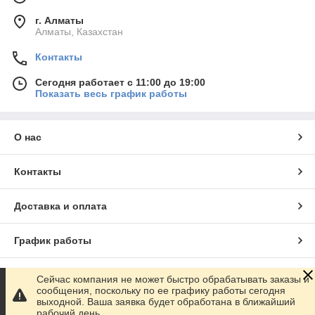
г. Алматы
Алматы, Казахстан
Контакты
Сегодня работает с 11:00 до 19:00
Показать весь график работы
О нас
Контакты
Доставка и оплата
График работы
Полная версия сайта
Сейчас компания не может быстро обрабатывать заказы и
сообщения, поскольку по ее графику работы сегодня
выходной. Ваша заявка будет обработана в ближайший
Сайт создан на маркетплейсе
Satu.kz
рабочий день.