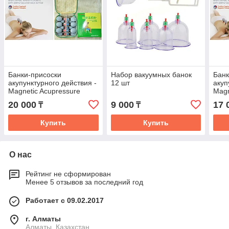
Банки-присоски
Набор вакуумных банок
Банк
акупунктурного действия -
12 шт
акуп
Magnetic Acupressure
Magn
suction cup 18 штук
suct
20 000
9 000
17 
₸
₸
Купить
Купить
О нас
Рейтинг не сформирован
Менее 5 отзывов за последний год
Работает с 09.02.2017
г. Алматы
Алматы, Казахстан