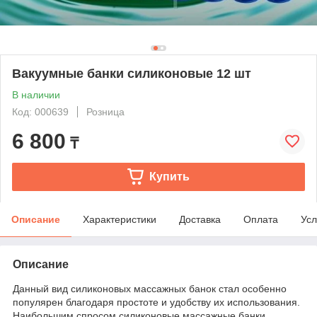
Вакуумные банки силиконовые 12 шт
В наличии
Код: 000639
Розница
6 800
₸
Купить
Описание
Характеристики
Доставка
Оплата
Усл
Описание
Данный вид силиконовых массажных банок стал особенно
популярен благодаря простоте и удобству их использования.
Наибольшим спросом силиконовые массажные банки