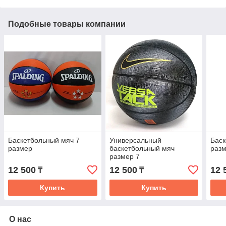
Подобные товары компании
Баскетбольный мяч 7
Универсальный
Баск
размер
баскетбольный мяч
раз
размер 7
12 500
12 500
12 
₸
₸
Купить
Купить
О нас