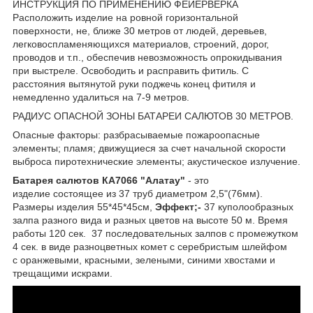
ИНСТРУКЦИЯ ПО ПРИМЕНЕНИЮ ФЕЙЕРВЕРКА
Расположить изделие на ровной горизонтальной
поверхности, не, ближе 30 метров от людей, деревьев,
легковоспламеняющихся материалов, строений, дорог,
проводов и т.п., обеспечив невозможность опрокидывания
при выстреле. Освободить и расправить фитиль. С
расстояния вытянутой руки поджечь конец фитиля и
немедленно удалиться на 7-9 метров.
РАДИУС ОПАСНОЙ ЗОНЫ БАТАРЕИ САЛЮТОВ 30 МЕТРОВ.
Опасные факторы: разбрасываемые пожароопасные
элементы; пламя; движущиеся за счет начальной скорости
выброса пиротехнические элементы; акустическое излучение.
Батарея салютов КА7066 "Алатау"
- это
изделие состоящее из 37 труб диаметром 2,5"(76мм).
Размеры изделия 55*45*45см,
Эффект;-
37 куполообразных
залпа разного вида и разных цветов на высоте 50 м. Время
работы 120 сек. 37 последовательных залпов с промежутком
4 сек. в виде разноцветных комет с серебристым шлейфом
с оранжевыми, красными, зелеными, синими хвостами и
трещащими искрами.