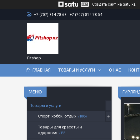
Создать сайт
на Satu.kz
+7 (707) 814-78-63
+7 (707) 814-78-54
Fitshop
ГЛАВНАЯ
ТОВАРЫ И УСЛУГИ
О НАС
КОНТ
ГИРЛЯНД
Товары и услуги
Спорт, хобби, отдых
1004
Товары для красоты и
здоровья
133