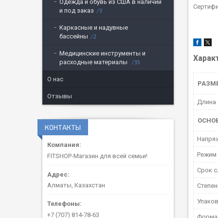
Одежда и обувь из США в наличии
Сертифи
и под заказ
3
Каркасные и надувные
бассейны
2
Медицинские инструменты и
Харак
расходные материалы
35
О нас
РАЗМ
Отзывы
Длина
ОСНО
КОНТАКТЫ
Напря
Режим
FITSHOP-Магазин для всей семьи!
Срок 
Алматы, Казахстан
Степен
Упако
+7 (707) 814-78-63
Форма