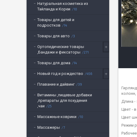
Натуральная косметика из
Тайланда и Кореи
10
Товары для детей и
подростков
14
Товары для авто
3
Ортопедические товары
,Бандажи и фиксаторы
271
Товары для дома
14
Новый год и рождество
456
Плавание и дайвинг
39
Гирлянд
колонн,
Витамины ,пищевые добавки
,препараты для похудения
Длина -
,чаи
25
Цвет - 
Массажные коврики
10
Цвет шн
Режим р
Массажеры
7
Рабочее