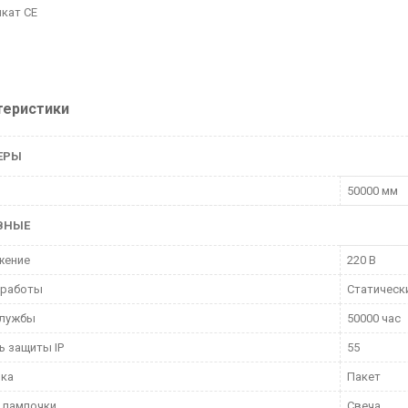
кат CE
теристики
ЕРЫ
50000 мм
ВНЫЕ
жение
220 В
 работы
Статическ
службы
50000 час
ь защиты IP
55
вка
Пакет
 лампочки
Свеча