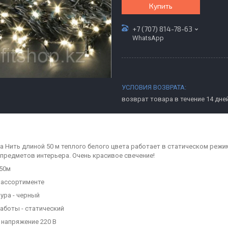
Купить
+7 (707) 814-78-63
WhatsApp
возврат товара в течение 14 дне
а Нить длиной 50 м теплого белого цвета работает в статическом режим
 предметов интерьера. Очень красивое свечение!
 50м
в ассортименте
ура - черный
аботы - статический
 напряжение 220 В