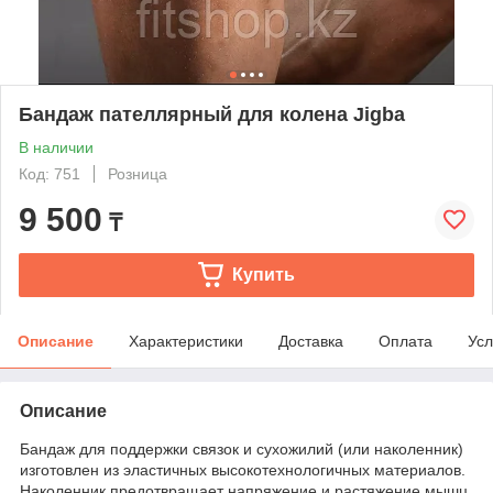
Бандаж пателлярный для колена Jigba
В наличии
Код: 751
Розница
9 500
₸
Купить
Описание
Характеристики
Доставка
Оплата
Усл
Описание
Бандаж для поддержки связок и сухожилий (или наколенник)
изготовлен из эластичных высокотехнологичных материалов.
Наколенник предотвращает напряжение и растяжение мышц,