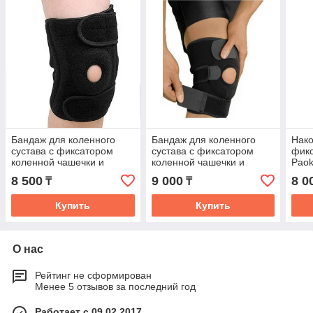
Бандаж для коленного
Бандаж для коленного
Нако
сустава с фиксатором
сустава с фиксатором
фик
коленной чашечки и
коленной чашечки и
Pao
регулируемым размером
регулируемым размером
8 500
9 000
8 0
₸
₸
Купить
Купить
О нас
Рейтинг не сформирован
Менее 5 отзывов за последний год
Работает с 09.02.2017