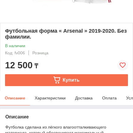
Футбольная форма « Arsenal » 2019-2020. Без
фамилии.
В наличии
Код: fv006
Розница
12 500
₸
Купить
Описание
Характеристики
Доставка
Оплата
Усл
Описание
Футболка сделана из лёгкого влагоотталкивающего
материала, который обеспечивает максимальный