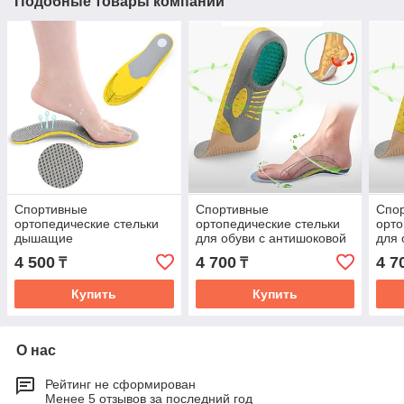
Подобные товары компании
Спортивные
Спортивные
Спо
ортопедические стельки
ортопедические стельки
орто
дышащие
для обуви с антишоковой
для 
защитой пятки размер 35-
защи
4 500
4 700
4 7
₸
₸
40
46
Купить
Купить
О нас
Рейтинг не сформирован
Менее 5 отзывов за последний год