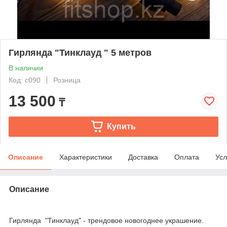
Гирлянда "Тинклауд " 5 метров
В наличии
Код: с090
Розница
13 500
₸
Купить
Описание
Характеристики
Доставка
Оплата
Усл
Описание
Гирлянда "Тинклауд" - трендовое новогоднее украшение.