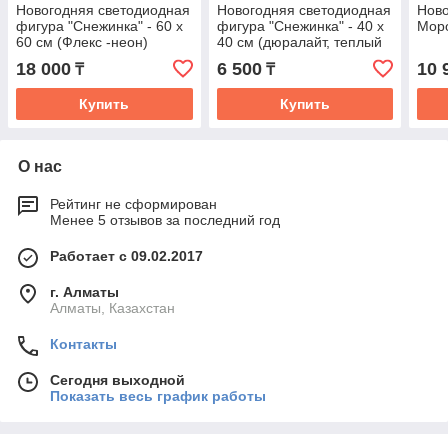
Новогодняя светодиодная
Новогодняя светодиодная
Ново
фигура "Снежинка" - 60 х
фигура "Снежинка" - 40 х
Моро
60 см (Флекс -неон)
40 см (дюралайт, теплый
свет)
18 000
6 500
10 
₸
₸
Купить
Купить
О нас
Рейтинг не сформирован
Менее 5 отзывов за последний год
Работает с 09.02.2017
г. Алматы
Алматы, Казахстан
Контакты
Сегодня выходной
Показать весь график работы