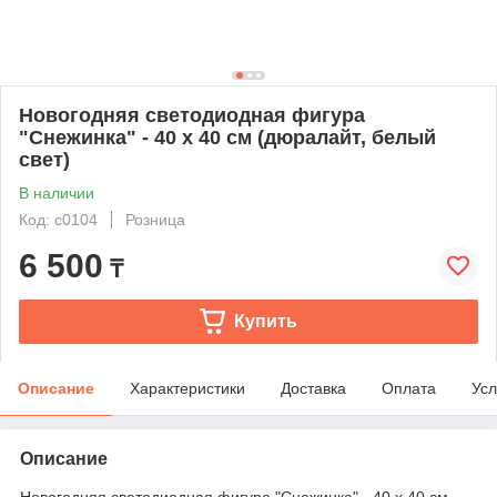
Новогодняя светодиодная фигура
"Снежинка" - 40 х 40 см (дюралайт, белый
свет)
В наличии
Код: с0104
Розница
6 500
₸
Купить
Описание
Характеристики
Доставка
Оплата
Усл
Описание
Новогодняя светодиодная фигура "Снежинка" - 40 х 40 см