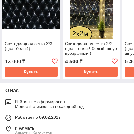
Светодиодная сетка 3*3
Светодиодная сетка 2*2
Свет
(цвет белый)
(цвет теплый белый, шнур
(цве
прозрачный )
шнур
13 000
4 500
5 4
₸
₸
Купить
Купить
О нас
Рейтинг не сформирован
Менее 5 отзывов за последний год
Работает с 09.02.2017
г. Алматы
Алматы, Казахстан