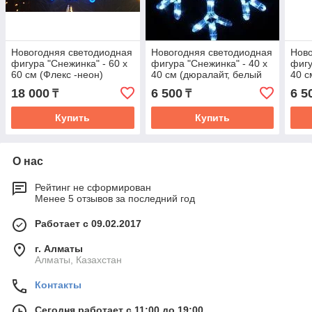
Новогодняя светодиодная
Новогодняя светодиодная
Ново
фигура "Снежинка" - 60 х
фигура "Снежинка" - 40 х
фигу
60 см (Флекс -неон)
40 см (дюралайт, белый
40 с
свет)
свет
18 000
6 500
6 5
₸
₸
Купить
Купить
О нас
Рейтинг не сформирован
Менее 5 отзывов за последний год
Работает с 09.02.2017
г. Алматы
Алматы, Казахстан
Контакты
Сегодня работает с 11:00 до 19:00