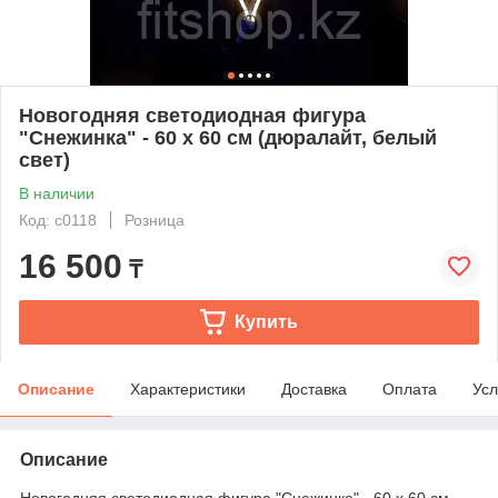
Новогодняя светодиодная фигура
"Снежинка" - 60 х 60 см (дюралайт, белый
свет)
В наличии
Код: с0118
Розница
16 500
₸
Купить
Описание
Характеристики
Доставка
Оплата
Усл
Описание
Новогодняя светодиодная фигура "Снежинка" - 60 х 60 см