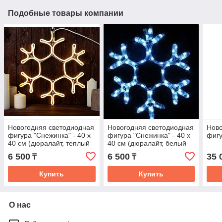
Подобные товары компании
Новогодняя светодиодная
Новогодняя светодиодная
Ново
фигура "Снежинка" - 40 х
фигура "Снежинка" - 40 х
фигу
40 см (дюралайт, теплый
40 см (дюралайт, белый
свет)
свет)
6 500
6 500
35 
₸
₸
Купить
Купить
О нас