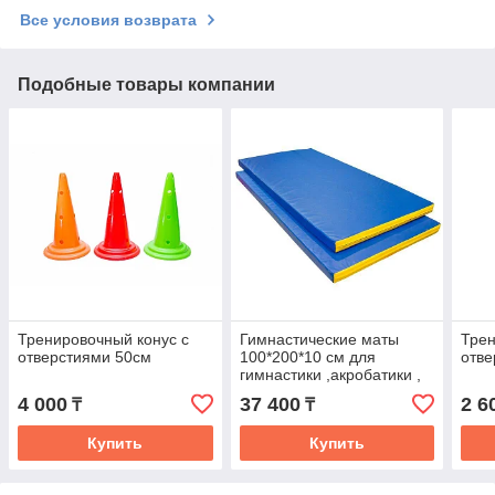
Все условия возврата
Подобные товары компании
Тренировочный конус с
Гимнастические маты
Трен
отверстиями 50см
100*200*10 см для
отве
гимнастики ,акробатики ,
танцев и тд.
4 000
37 400
2 6
₸
₸
Купить
Купить