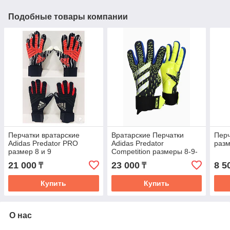
Подобные товары компании
Перчатки вратарские
Вратарские Перчатки
Перч
Adidas Predator PRO
Adidas Predator
раз
размер 8 и 9
Competition размеры 8-9-
10
21 000
23 000
8 5
₸
₸
Купить
Купить
О нас