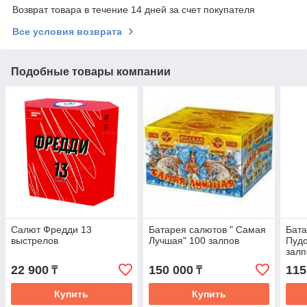
Возврат товара в течение 14 дней за счет покупателя
Все условия возврата
Подобные товары компании
Салют Фредди 13
Батарея салютов " Самая
Бата
выстрелов
Лучшая" 100 залпов
Пудо
залп
22 900
150 000
115
₸
₸
Купить
Купить