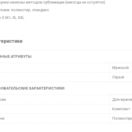
исунки нанесны методом сублимации (никогда не сотрётся).
ткани: полиэстер, спандекс.
 S M L XL XXL
теристики
ВНЫЕ АТРИБУТЫ
Мужской
Серый
ЗОВАТЕЛЬСКИЕ ХАРАКТЕРИСТИКИ
рии
Для мужчи
Комплект
ани
Полиэстер