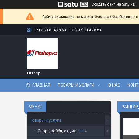
Создать сайт
на Satu.kz
Сейчас компания не может быстро обрабатывать з
+7 (707) 814-78-63
+7 (707) 814-78-54
Fitshop
ГЛАВНАЯ
ТОВАРЫ И УСЛУГИ
О НАС
КОНТ
РАШГАРД
Товары и услуги
Спорт, хобби, отдых
1004