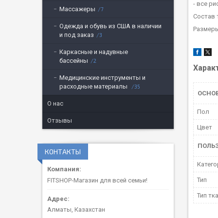
- все р
Массажеры
7
Состав 
Одежда и обувь из США в наличии
Размеры
и под заказ
3
Каркасные и надувные
бассейны
2
Харак
Медицинские инструменты и
расходные материалы
35
ОСНО
О нас
Пол
Отзывы
Цвет
ПОЛЬ
КОНТАКТЫ
Катего
Тип
FITSHOP-Магазин для всей семьи!
Тип тк
Алматы, Казахстан