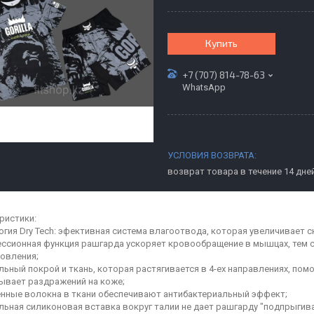
Купить
+7 (707) 814-78-63
WhatsApp
возврат товара в течение 14 дне
ристики:
логия Dry Tech: эфективная система влагоотвода, которая увеличивает с
ессионная функция рашгарда ускоряет кровообращение в мышцах, тем 
овления;
альный покрой и ткань, которая растягивается в 4-ех направлениях, по
зывает раздражений на коже;
енные волокна в ткани обеспечивают антибактериальный эффект;
альная силиконовая вставка вокруг талии не дает рашгарду "подпрыгива