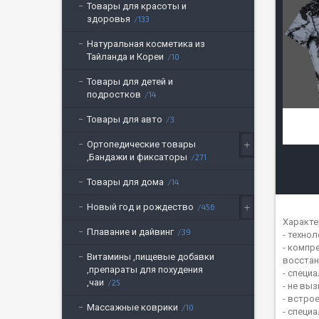
Товары для красоты и
здоровья
133
Натуральная косметика из
Тайланда и Кореи
10
Товары для детей и
подростков
14
Товары для авто
3
Ортопедические товары
,Бандажи и фиксаторы
271
Товары для дома
14
Новый год и рождество
456
Характе
Плавание и дайвинг
39
- техно
- компр
Витамины ,пищевые добавки
восстан
,препараты для похудения
- специ
,чаи
25
- не вы
- встро
Массажные коврики
10
- специ