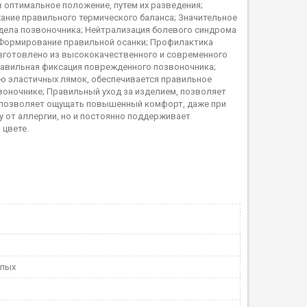
 оптимальное положение, путем их разведения;
ние правильного термического баланса; Значительное
тдела позвоночника; Нейтрализация болевого синдрома
; Формирование правильной осанки; Профилактика
зготовлено из высококачественного и современного
равильная фиксация поврежденного позвоночника;
ю эластичных лямок, обеспечивается правильное
воночнике; Правильный уход за изделием, позволяет
 позволяет ощущать повышенный комфорт, даже при
у от аллергии, но и постоянно поддерживает
 цвете.
слых