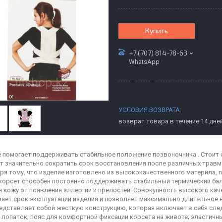
Купить
+7 (707) 814-78-63
WhatsApp
возврат товара в течение 14 дне
 помогает поддерживать стабильное положение позвоночника . Стоит 
т значительно сократить срок восстановления после различных травм
ря тому, что изделие изготовлено из высококачественного материла
 корсет способен постоянно поддерживать стабильный термический ба
 кожу от появления аллергии и прелостей. Совокупность высокого кач
ает срок эксплуатации изделия и позволяет максимально длительное 
едставляет собой жесткую конструкцию, которая включает в себя сл
 лопаток; пояс для комфортной фиксации корсета на животе; эластичны