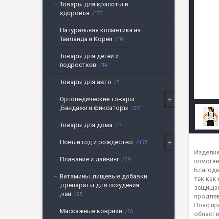
Товары для красоты и
здоровья
133
Натуральная косметика из
Тайланда и Кореи
10
Товары для детей и
подростков
14
Товары для авто
3
Ортопедические товары
,Бандажи и фиксаторы
271
Товары для дома
14
Новый год и рождество
456
Изделие
Плавание и дайвинг
39
помогае
Благода
Витамины ,пищевые добавки
так как
,препараты для похудения
защищая
,чаи
25
продлев
Пояс пр
Массажные коврики
10
области