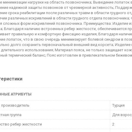
е минимизации нагрузки на область позвоночника; Выведение лопаток в
ение надежной защиты позвонков от чрезмерной активность; Поддержа
ние срока реабилитации после различных травм в области грудного о
ичии различных искривлений в области грудного отдела позвоночника
я сложных форм искривлений позвоночника. Преимущества: Изделие и
а; Благодаря наличию встроенных ребер жесткости, обеспечивается п
ивает правильную и комфортную фиксацию изделия; Благодаря наличи
ие лопаток, что в свою очередь минимизирует болевой синдром в поз
льно долго сохранить первоначальный внешний вид корсета; Изделие
 длительного использования; Материал пояса, не только защищает кож
ный термический баланс; Пояс изготовлен в привлекательном бежевом
теристики
ВНЫЕ АТРИБУТЫ
 производитель
Турция
тная группа
Для взро
ство ребер жесткости
2