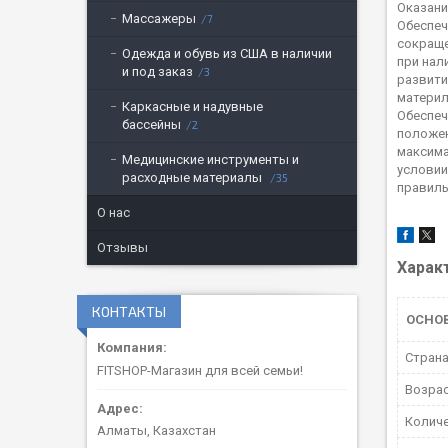
Оказани
Массажеры
7
Обеспеч
сокраще
Одежда и обувь из США в наличии
при нал
и под заказ
3
развити
материл
Каркасные и надувные
Обеспеч
бассейны
2
положен
максима
Медицинские инструменты и
условии
расходные материалы
35
правиль
О нас
Отзывы
Харак
КОНТАКТЫ
ОСНО
Страна
FITSHOP-Магазин для всей семьи!
Возрас
Количе
Алматы, Казахстан