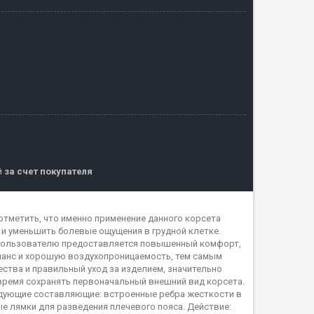
й
за счет покупателя
отметить, что именно применение данного корсета
 и уменьшить болевые ощущения в грудной клетке.
, пользователю предоставляется повышенный комфорт,
ланс и хорошую воздухопроницаемость, тем самым
ества и правильный уход за изделием, значительно
время сохранять первоначальный внешний вид корсета.
едующие составляющие: встроенные ребра жесткости в
е лямки для разведения плечевого пояса. Действие: