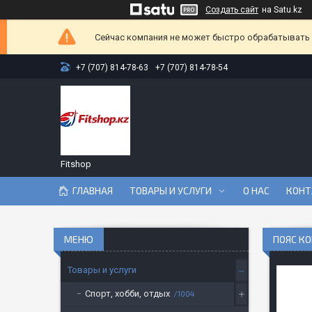
Создать сайт
на Satu.kz
Сейчас компания не может быстро обрабатывать з
+7 (707) 814-78-63
+7 (707) 814-78-54
Fitshop
ГЛАВНАЯ
ТОВАРЫ И УСЛУГИ
О НАС
КОНТ
ПОЯС КО
Товары и услуги
Спорт, хобби, отдых
1004