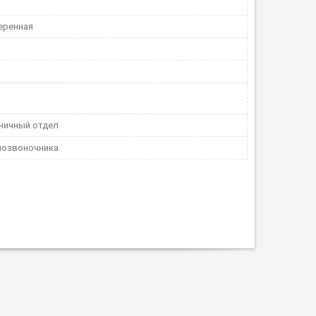
еренная
ничный отдел
позвоночника