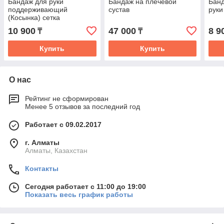
Бандаж для руки
Бандаж на плечевой
Банд
поддерживающий
сустав
руки
(Косынка) сетка
10 900
47 000
8 9
₸
₸
Купить
Купить
О нас
Рейтинг не сформирован
Менее 5 отзывов за последний год
Работает с 09.02.2017
г. Алматы
Алматы, Казахстан
Контакты
Сегодня работает с 11:00 до 19:00
Показать весь график работы