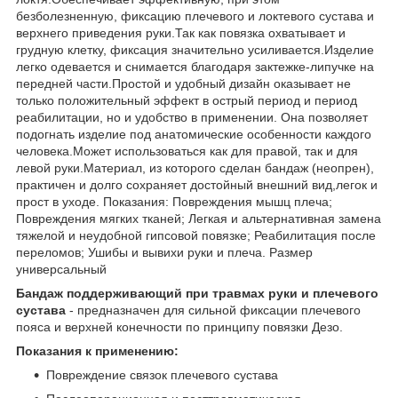
безболезненную, фиксацию плечевого и локтевого сустава и
верхнего приведения руки.Так как повязка охватывает и
грудную клетку, фиксация значительно усиливается.Изделие
легко одевается и снимается благодаря зактежке-липучке на
передней части.Простой и удобный дизайн оказывает не
только положительный эффект в острый период и период
реабилитации, но и удобство в применении. Она позволяет
подогнать изделие под анатомические особенности каждого
человека.Может использоваться как для правой, так и для
левой руки.Материал, из которого сделан бандаж (неопрен),
практичен и долго сохраняет достойный внешний вид,легок и
прост в уходе. Показания: Повреждения мышц плеча;
Повреждения мягких тканей; Легкая и альтернативная замена
тяжелой и неудобной гипсовой повязке; Реабилитация после
переломов; Ушибы и вывихи руки и плеча. Размер
универсальный
Бандаж поддерживающий при травмах руки и плечевого
сустава
- предназначен для сильной фиксации плечевого
пояса и верхней конечности по принципу повязки Дезо.
Показания к применению:
Повреждение связок плечевого сустава