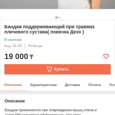
Бандаж поддерживающий при травмах
плечевого сустава( повязка Дезо )
В наличии
Код: SL 02
Розница
19 000
₸
Купить
Описание
Характеристики
Доставка
Оплата
Усл
Описание
Бандаж применяется при повреждении мышц плеча и
локтя.Обеспечивает эффективную, при этом