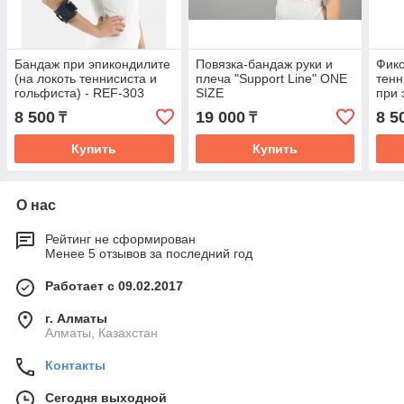
Бандаж при эпикондилите
Повязка-бандаж руки и
Фикс
(на локоть теннисиста и
плеча "Support Line" ONE
тенн
гольфиста) - REF-303
SIZE
при 
8 500
19 000
8 5
₸
₸
Купить
Купить
О нас
Рейтинг не сформирован
Менее 5 отзывов за последний год
Работает с 09.02.2017
г. Алматы
Алматы, Казахстан
Контакты
Сегодня выходной