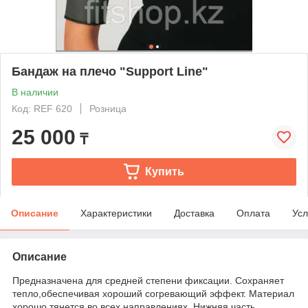
Бандаж на плечо "Support Line"
В наличии
Код: REF 620
Розница
25 000
₸
Купить
Описание
Характеристики
Доставка
Оплата
Усл
Описание
Предназначена для средней степени фиксации. Сохраняет
тепло,обеспечивая хороший согревающий эффект. Материал
хорошо тянется во всех направлениях. Нижняя часть