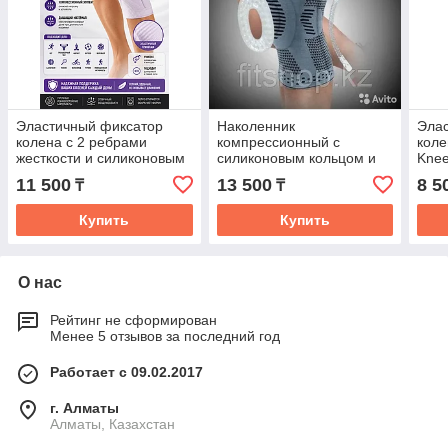
Эластичный фиксатор
Наколенник
Элас
колена с 2 ребрами
компрессионный с
коле
жесткости и силиконовым
силиконовым кольцом и
Knee
кольцом Vbosi
ребрами жесткости
Supp
11 500
13 500
8 5
₸
₸
Купить
Купить
О нас
Рейтинг не сформирован
Менее 5 отзывов за последний год
Работает с 09.02.2017
г. Алматы
Алматы, Казахстан