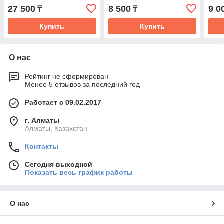
регулируемым размером
рег
27 500
8 500
9 0
₸
₸
Купить
Купить
О нас
Рейтинг не сформирован
Менее 5 отзывов за последний год
Работает с 09.02.2017
г. Алматы
Алматы, Казахстан
Контакты
Сегодня выходной
Показать весь график работы
О нас