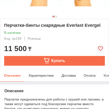
Перчатки-бинты снарядные Everlast Evergel
В наличии
Код: sp158
Розница
11 500
₸
Купить
Описание
Характеристики
Доставка
Оплата
Усл
Описание
Перчатки предназначены для работы с грушей или лапами, а
также могут одеваться под боксерские перчатки вместо
бинтов, что позволяет сэкономить время на намотку.