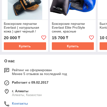
Боксерские перчатки
Боксерские перчатки
Быс
Everlast ( натуральная
Everlast Elite ProStyle
Kont
кожа ) цвет черный /
синие, красные
оранжевый
20 000
15 700
10 
₸
₸
Купить
Купить
О нас
Рейтинг не сформирован
Менее 5 отзывов за последний год
Работает с 09.02.2017
г. Алматы
Алматы, Казахстан
Контакты