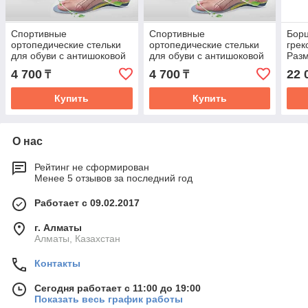
Спортивные
Спортивные
Борц
ортопедические стельки
ортопедические стельки
грек
для обуви с антишоковой
для обуви с антишоковой
Разм
защитой пятки размер 35-
защитой пятки размер 41-
4 700
4 700
22 
₸
₸
40
46
Купить
Купить
О нас
Рейтинг не сформирован
Менее 5 отзывов за последний год
Работает с 09.02.2017
г. Алматы
Алматы, Казахстан
Контакты
Сегодня работает с 11:00 до 19:00
Показать весь график работы