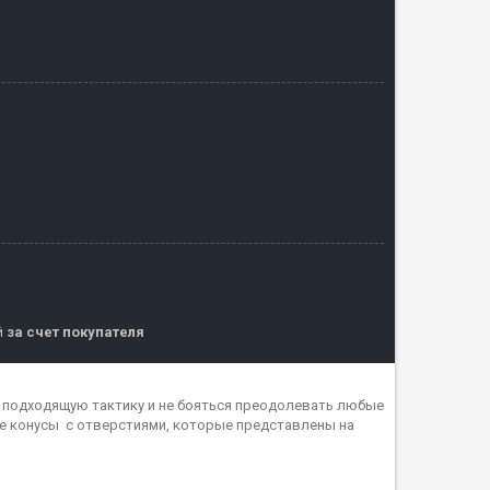
й
за счет покупателя
ь подходящую тактику и не бояться преодолевать любые
е конусы с отверстиями, которые представлены на