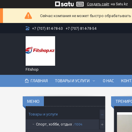
Создать сайт
на Satu.kz
Сейчас компания не может быстро обрабатывать з
+7 (707) 814-78-63
+7 (707) 814-78-54
Fitshop
ГЛАВНАЯ
ТОВАРЫ И УСЛУГИ
О НАС
КОНТ
ТРЕНИР
Товары и услуги
Спорт, хобби, отдых
1004