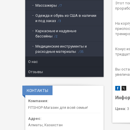
Этот то
Массажеры
7
прорабо
Одежда и обувь из США в наличии
и под заказ
3
На корп
приспос
Каркасные и надувные
трениро
бассейны
2
Медицинские инструменты и
Конус и
расходные материалы
35
тридцат
О нас
Вы оста
Отзывы
увелича
КОНТАКТЫ
Инфор
FITSHOP-Магазин для всей семьи!
Цена:
3 
Алматы, Казахстан