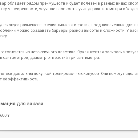
вар обладает рядом преимуществ и будет полезен в разных видах спор
тку маневренности, улучшает ловкость, учит держать темп при обходе
усе конуса размещены специальные отверстия, предназначенные для шт
облений можно создавать барьеры разной высоты и сложности. У вас
вку.
зготовляется из нетоксичного пластика. Яркая желтая раскраска визу
ь сантиметров, диаметр отверстий три сантиметра.
нетесь довольны покупкой тренировочных конусов Они помогут сделат
т её эффективность.
мация для заказа
600 ₸