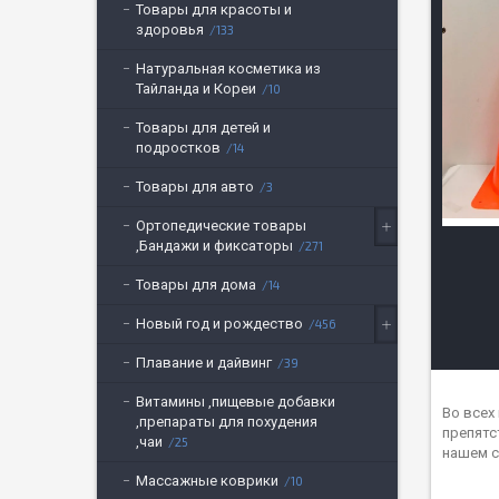
Товары для красоты и
здоровья
133
Натуральная косметика из
Тайланда и Кореи
10
Товары для детей и
подростков
14
Товары для авто
3
Ортопедические товары
,Бандажи и фиксаторы
271
Товары для дома
14
Новый год и рождество
456
Плавание и дайвинг
39
Витамины ,пищевые добавки
Во всех
,препараты для похудения
препятс
,чаи
25
нашем с
Массажные коврики
10