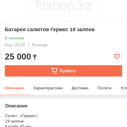
Батарея салютов Гермес 19 залпов
В наличии
Код: c0120
Розница
25 000
₸
Купить
Описание
Характеристики
Доставка
Оплата
Усл
Описание
Салют «Гермес»
19 залпов
Калибр 30 мм