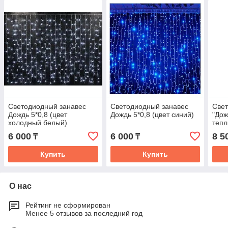
Светодиодный занавес
Светодиодный занавес
Свет
Дождь 5*0,8 (цвет
Дождь 5*0,8 (цвет синий)
"Дож
холодный белый)
тепл
6 000
6 000
8 5
₸
₸
Купить
Купить
О нас
Рейтинг не сформирован
Менее 5 отзывов за последний год