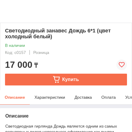
Светодиодный занавес Дождь 6*1 (цвет
холодный белый)
В наличии
Код: с0157
Розница
17 000
₸
Купить
Описание
Характеристики
Доставка
Оплата
Усл
Описание
Светодиодная гирлянда Дождь является одним из самых
популярных видов новогоднего оформления как внутри