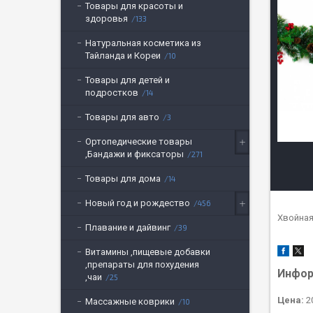
Товары для красоты и
здоровья
133
Натуральная косметика из
Тайланда и Кореи
10
Товары для детей и
подростков
14
Товары для авто
3
Ортопедические товары
,Бандажи и фиксаторы
271
Товары для дома
14
Новый год и рождество
456
Хвойная
Плавание и дайвинг
39
Витамины ,пищевые добавки
,препараты для похудения
Инфор
,чаи
25
Цена:
20
Массажные коврики
10