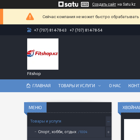
Создать сайт
на Satu.kz
Сейчас компания не может быстро обрабатывать з
+7 (707) 814-78-63
+7 (707) 814-78-54
Fitshop
ГЛАВНАЯ
ТОВАРЫ И УСЛУГИ
О НАС
КОНТ
ХВОЙНА
Товары и услуги
Спорт, хобби, отдых
1004