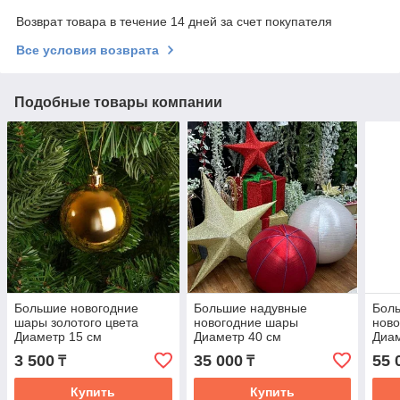
Возврат товара в течение 14 дней за счет покупателя
Все условия возврата
Подобные товары компании
Большие новогодние
Большие надувные
Бол
шары золотого цвета
новогодние шары
нов
Диаметр 15 см
Диаметр 40 см
Диам
3 500
35 000
55 
₸
₸
Купить
Купить