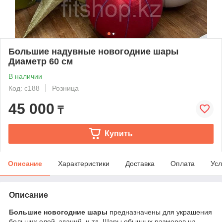
Большие надувные новогодние шары
Диаметр 60 см
В наличии
Код: c188
Розница
45 000
₸
Купить
Описание
Характеристики
Доставка
Оплата
Усл
Описание
Большие новогодние шары
предназначены для украшения
больших елей ,зданий и тд. Шары обычных размеров на